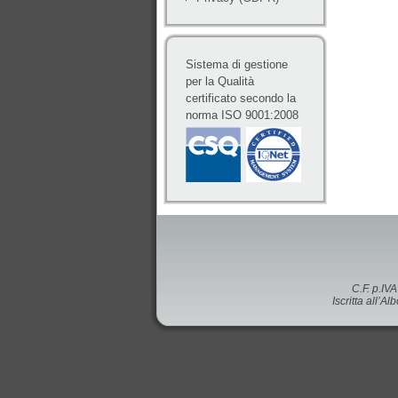
Sistema di gestione
per la Qualità
certificato secondo la
norma ISO 9001:2008
C.F. p.IV
Iscritta all’