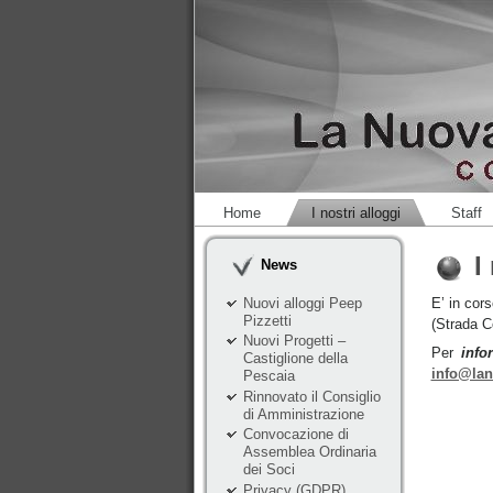
Home
I nostri alloggi
Staff
I
News
Nuovi alloggi Peep
E’ in cor
Pizzetti
(Strada C
Nuovi Progetti –
Per
info
Castiglione della
info@la
Pescaia
Rinnovato il Consiglio
di Amministrazione
Convocazione di
Assemblea Ordinaria
dei Soci
Privacy (GDPR)