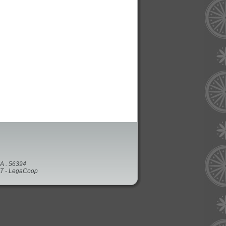
EA . 56394
CAT - LegaCoop